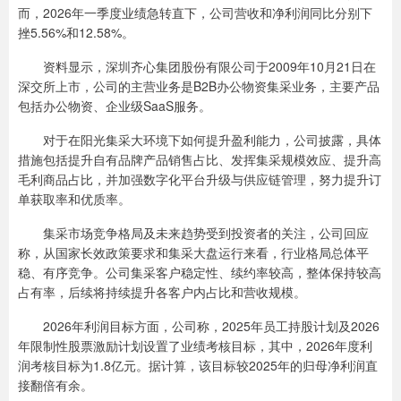
而，2026年一季度业绩急转直下，公司营收和净利润同比分别下
挫5.56%和12.58%。
资料显示，深圳齐心集团股份有限公司于2009年10月21日在
深交所上市，公司的主营业务是B2B办公物资集采业务，主要产品
包括办公物资、企业级SaaS服务。
对于在阳光集采大环境下如何提升盈利能力，公司披露，具体
措施包括提升自有品牌产品销售占比、发挥集采规模效应、提升高
毛利商品占比，并加强数字化平台升级与供应链管理，努力提升订
单获取率和优质率。
集采市场竞争格局及未来趋势受到投资者的关注，公司回应
称，从国家长效政策要求和集采大盘运行来看，行业格局总体平
稳、有序竞争。公司集采客户稳定性、续约率较高，整体保持较高
占有率，后续将持续提升各客户内占比和营收规模。
2026年利润目标方面，公司称，2025年员工持股计划及2026
年限制性股票激励计划设置了业绩考核目标，其中，2026年度利
润考核目标为1.8亿元。据计算，该目标较2025年的归母净利润直
接翻倍有余。