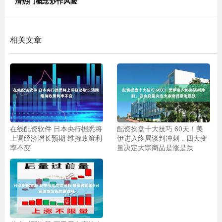
清热门概念炒作风险
相关文章
在线配资软件 日本央行据悉将
配资操盘十大技巧 60天！美
上调经济增长预期 维持政策利
伊进入终局谈判冲刺，四大变
率不变
量决定大宗商品是涨是跌