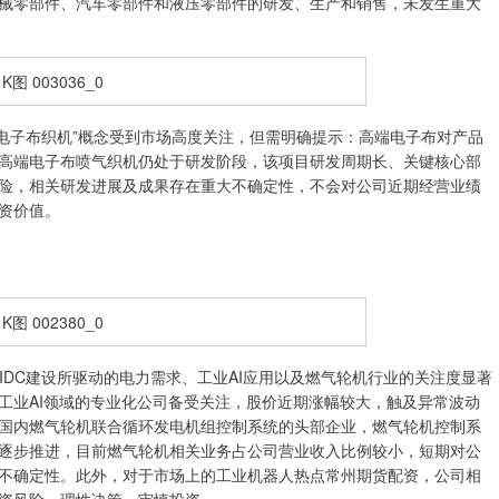
械零部件、汽车零部件和液压零部件的研发、生产和销售，未发生重大
“电子布织机”概念受到市场高度关注，但需明确提示：高端电子布对产品
高端电子布喷气织机仍处于研发阶段，该项目研发周期长、关键核心部
险，相关研发进展及成果存在重大不确定性，不会对公司近期经营业绩
资价值。
IDC建设所驱动的电力需求、工业AI应用以及燃气轮机行业的关注度显著
工业AI领域的专业化公司备受关注，股价近期涨幅较大，触及异常波动
国内燃气轮机联合循环发电机组控制系统的头部企业，燃气轮机控制系
逐步推进，目前燃气轮机相关业务占公司营业收入比例较小，短期对公
不确定性。此外，对于市场上的工业机器人热点常州期货配资，公司相