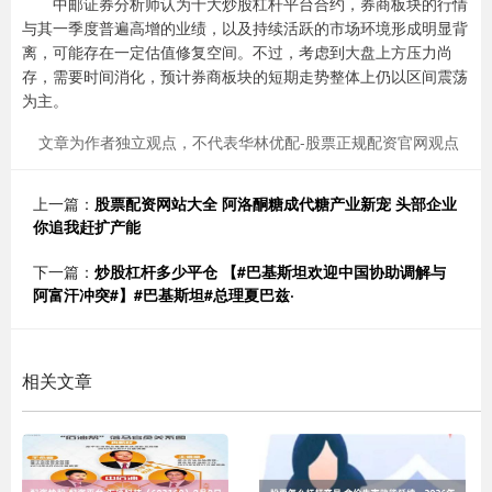
中邮证券分析师认为十大炒股杠杆平台合约，券商板块的行情
与其一季度普遍高增的业绩，以及持续活跃的市场环境形成明显背
离，可能存在一定估值修复空间。不过，考虑到大盘上方压力尚
存，需要时间消化，预计券商板块的短期走势整体上仍以区间震荡
为主。
文章为作者独立观点，不代表华林优配-股票正规配资官网观点
上一篇：
股票配资网站大全 阿洛酮糖成代糖产业新宠 头部企业
你追我赶扩产能
下一篇：
炒股杠杆多少平仓 【#巴基斯坦欢迎中国协助调解与
阿富汗冲突#】#巴基斯坦#总理夏巴兹·
相关文章