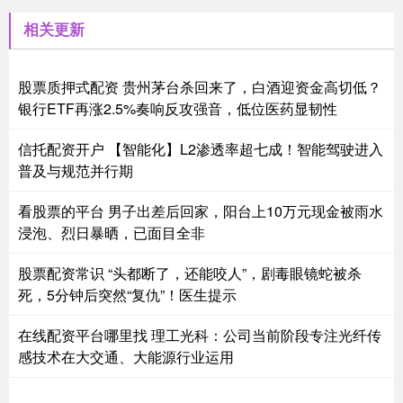
相关更新
股票质押式配资 贵州茅台杀回来了，白酒迎资金高切低？
银行ETF再涨2.5%奏响反攻强音，低位医药显韧性
信托配资开户 【智能化】L2渗透率超七成！智能驾驶进入
普及与规范并行期
看股票的平台 男子出差后回家，阳台上10万元现金被雨水
浸泡、烈日暴晒，已面目全非
股票配资常识 “头都断了，还能咬人”，剧毒眼镜蛇被杀
死，5分钟后突然“复仇”！医生提示
在线配资平台哪里找 理工光科：公司当前阶段专注光纤传
感技术在大交通、大能源行业运用