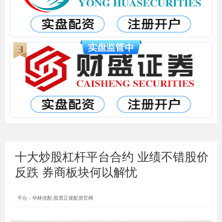
十大炒股杠杆平台合约 业绩不错股价
反跌 券商板块何以解忧
平台：华林优配-股票正规配资官网