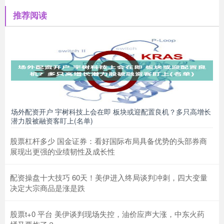
推荐阅读
场外配资开户 宇树科技上会在即 板块或迎配置良机？多只高增长
潜力股被融资客盯上(名单)
股票杠杆多少 国金证券：看好国际布局具备优势的头部券商
展现出更强的业绩韧性及成长性
配资操盘十大技巧 60天！美伊进入终局谈判冲刺，四大变量
决定大宗商品是涨是跌
股票t+0 平台 美伊谈判现场失控，油价应声大涨，中东火药