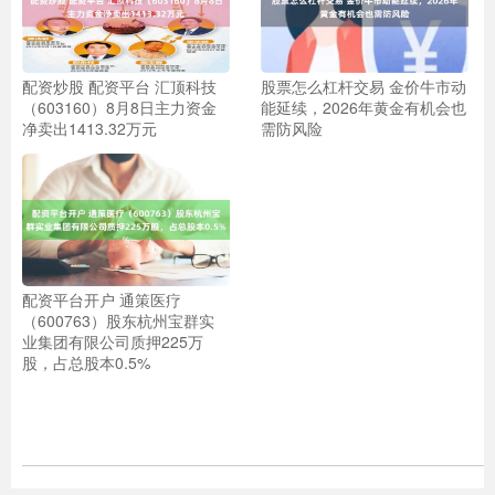
配资炒股 配资平台 汇顶科技
股票怎么杠杆交易 金价牛市动
（603160）8月8日主力资金
能延续，2026年黄金有机会也
净卖出1413.32万元
需防风险
配资平台开户 通策医疗
（600763）股东杭州宝群实
业集团有限公司质押225万
股，占总股本0.5%