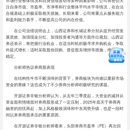
市场行业整体情况和自身业绩波动等多种因素影响，公司将密切关
注自身市值、市盈率、市净率和行业整体平均水平等情况，在合法
合规基础上积极采取相关措施。长期来看，公司将重点从服务能力
和盈利能力着手，不断提高公司的内在价值。
在公司业绩说明会上，山西证券和长城证券分别从提升经营发
展质效、加强现金分红、加强投资者沟通等方面作出规划。山西证
券还表示，将把握行业机会，在适当时机积极寻求并购机会，争取
外延式增长；适时采取股份回购、督促股东增持等措施，维护市值
稳定。
分析师热议券商股表现
在结构性牛市不断演绎的背景下，券商板块为何难以重获市场
资金的青睐？这也成为了不少券商分析师积极研究的课题。
开源证券非银分析师认为，从去年三季度起，大资金的减持从
资金面和情绪面对券商股形成了一定压制，2025年底关于券商再
融资的担忧再起，加上风格极致演绎和中东局势升级，也是一段时
间以来券商股承压的重要原因。
在开源证券非银分析师看来，头部券商市盈率（PE）再次回