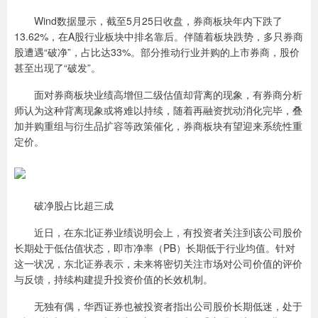
Wind数据显示，截至5月25日收盘，券商板块年内下跌了
13.62%，在A股行业板块中排名靠后。伴随着板块跌势，多只券商
股遭遇“破净”，占比达33%。部分推动行业并购的上市券商，股价
甚至出现了“破发”。
面对券商板块业绩高增但二级估值却背离的现象，有券商分析
师认为这种背离现象或将难以持续，随着再融资扰动消化完毕，叠
加并购重组与衍生品扩容等政策催化，券商板块有望迎来系统性重
定价。
破净股占比超三成
近日，在东北证券业绩说明会上，有投资者关注到该公司股价
长期处于低估值状态，即市净率（PB）长期低于行业均值。针对
这一状况，东北证券表示，未来将密切关注市场对公司价值的评价
与反馈，持续构建提升投资价值的长效机制。
无独有偶，华西证券也被投资者指出公司股价长期低迷，处于