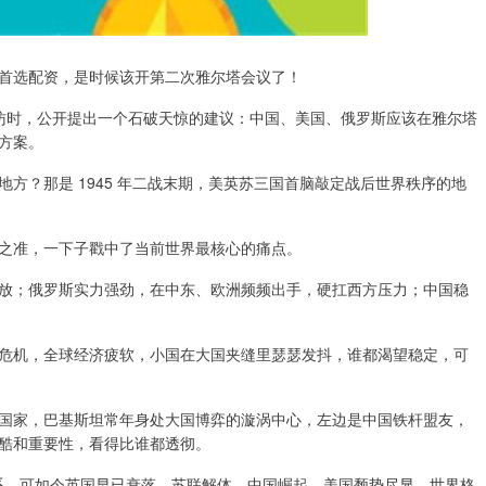
首选配资，是时候该开第二次雅尔塔会议了！
社采访时，公开提出一个石破天惊的建议：中国、美国、俄罗斯应该在雅尔塔
方案。
方？那是 1945 年二战末期，美英苏三国首脑敲定战后世界秩序的地
之准，一下子戳中了当前世界最核心的痛点。
放；俄罗斯实力强劲，在中东、欧洲频频出手，硬扛西方压力；中国稳
危机，全球经济疲软，小国在大国夹缝里瑟瑟发抖，谁都渴望稳定，可
国家，巴基斯坦常年身处大国博弈的漩涡中心，左边是中国铁杆盟友，
酷和重要性，看得比谁都透彻。
体系，可如今英国早已衰落，苏联解体，中国崛起，美国颓势尽显，世界格