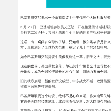
巴基斯坦突然抛出一个重磅提议！中美俄三个大国炒股配资
5 月 23 日，巴基斯坦参议员艾迈勒・汗在接受俄塔斯
举行第二次会晤，共同为未来半个世纪的世界寻找和平解决
这话一出，瞬间在全球炸了锅。要知道，雅尔塔会议是什么地
方，直接划分了全球势力范围，奠定了几十年的冷战格局。
如今巴基斯坦突然提议中美俄复刻这一幕，胆子之大，眼光
现在的世界，美国霸权衰落，却还想牢牢攥着全球主导权不
步崛起，成为全球经济增长的核心引擎，影响力遍布全球。
旧的秩序崩塌，新的秩序没成型，中东战火不断，欧洲能源
谁都不敢率先打破僵局。
巴基斯坦敢提这个建议，绝对不是心血来潮。作为南亚关键
右边是美国的拉拢施压，北边挨着俄罗斯，对大国博弈的残
艾迈勒・汗说得很直白，80 年前雅尔塔会议奠定了战后