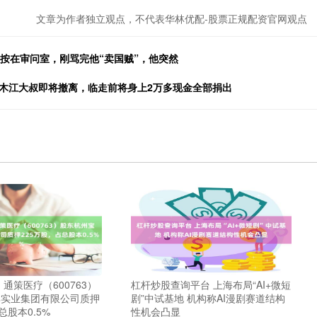
文章为作者独立观点，不代表华林优配-股票正规配资官网观点
运被按在审问室，刚骂完他“卖国贼”，他突然
力木江大叔即将撤离，临走前将身上2万多现金全部捐出
通策医疗（600763）
杠杆炒股查询平台 上海布局“AI+微短
群实业集团有限公司质押
剧”中试基地 机构称AI漫剧赛道结构
总股本0.5%
性机会凸显