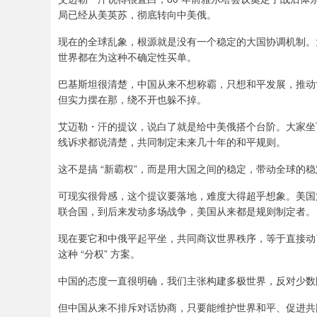
局已经从美英苏，彻底转向中美俄。
现在的全球乱象，根源就是没有一个稳定的大国协调机制。
世界都在为这种不确定性买单。
巴基斯坦很清楚，中国从来不想称霸，只想和平发展，推动
但实力摆在那，绕不开也躲不掉。
艾迈勒・汗的提议，说白了就是给中美俄搭个台阶。大家坐
线诉求都说清楚，共同制定未来几十年的和平规则。
这不是搞 “新霸权”，而是用大国之间的稳定，带动全球的
可现实很骨感，这个提议要落地，难度大得超乎想象。美国
联合国，到后来发动多场战争，美国从来都是规则制定者。
现在要它和中俄平起平坐，共同商议世界秩序，等于直接动
这种 “分权” 方案。
中国的态度一直很明确，我们主张构建多极世界，反对少数国
但中国从来不排斥对话协商，只要能维护世界和平、促进共