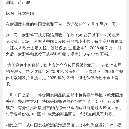
编辑｜苗正卿
题图｜视觉中国
在欧洲做电商的中国卖家和平台，最近都在等 7 月 1 号这一天。
这一天，欧盟将正式废除沿用数十年的 150 欧元以下小包关税豁
免政策。此后，所有从中国直发欧洲的跨境小包，每类商品将被统
一征收 3 欧元固定关税，这还仅是"过渡版本"，2028 年 7 月 1 日
之后，欧盟将彻底按正式税则征收，税率分 0%-17% 五档。
"为了避免小包直邮，欧洲海外仓仓位已经被抢疯了。"在欧洲布局
的资深人士告诉虎嗅。2025 年欧盟海外仓已明显紧张，2026 年整
体向欧洲发货量预计是 2025 年的 2 倍，但仓位供给远未跟上需
求。
7 月 1 日之后，一件含两类商品的直邮小包将额外承担 6 欧元固定
关税，叠加意大利、法国等国每票额外征收的 2 至 5 欧元行政手
续费，有分析指出欧洲直邮的综合成本增幅可能超过 6 欧元 / 单，
对于客单价在 10 至 20 欧元的商品而言，利润空间几乎归零。
相比之下，从中国发往欧洲的海运货柜，成本约为空运的 1/5。提