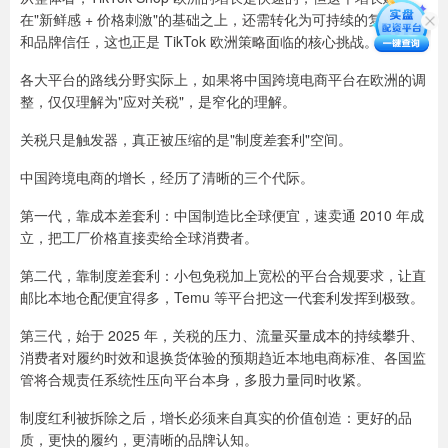
在"新鲜感 + 价格刺激"的基础之上，还需转化为可持续的复购关系
和品牌信任，这也正是 TikTok 欧洲策略面临的核心挑战。
各大平台的路线分野实际上，如果将中国跨境电商平台在欧洲的调
整，仅仅理解为"应对关税"，是窄化的理解。
关税只是触发器，真正被压缩的是"制度差套利"空间。
中国跨境电商的增长，经历了清晰的三个代际。
第一代，靠成本差套利：中国制造比全球便宜，速卖通 2010 年成
立，把工厂价格直接卖给全球消费者。
第二代，靠制度差套利：小包免税加上宽松的平台合规要求，让直
邮比本地仓配便宜得多，Temu 等平台把这一代套利发挥到极致。
第三代，始于 2025 年，关税的压力、流量买量成本的持续攀升、
消费者对履约时效和退换货体验的预期趋近本地电商标准、各国监
管将合规责任系统性压向平台本身，多股力量同时收紧。
制度红利被拆除之后，增长必须来自真实的价值创造：更好的品
质，更快的履约，更清晰的品牌认知。