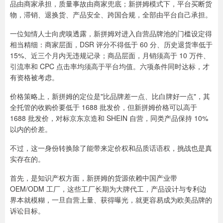
品由商家承担，质量事故由商家兜底；新拼姆模式下，平台买断货
物，滞销、退换货、产品安全、跨国合规，全部由平台自己承担。
一位知情人士向虎嗅透露，新拼姆对进入自营品牌池的门槛设定得
相当精细：商家层面，DSR 评分不得低于 60 分、历史退货率低于
15%、近三个月内无违规记录；商品层面，月销须高于 10 万件、
引流率和 CPC 点击率均须高于平台均值。六项条件同时达标，才
有资格被考虑。
价格策略上，新拼姆的定位是"比品牌差一点、比白牌好一点"，其
全托管的收购价要低于 1688 批发价，但新拼姆价格可以高于
1688 批发价，对标京东京造和 SHEIN 自营，同类产品保持 10%
以内的价差。
不过，这一身份转换除了能带来定价权和品质话语权，挑战也是真
实存在的。
首先，是知识产权方面，新拼姆的货源依赖中国产业带
OEM/ODM 工厂，这些工厂长期为大牌代工，产品设计与专利边
界本就模糊，一旦自营上量、获得曝光，就更容易成为欧美品牌的
诉讼目标。