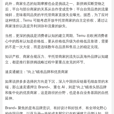
此外，商家生态的短期摩擦也会是挑战之一。新拼姆买断货物之
后，平台与部分商家的关系从合作变成竞争：平台自营品类的流量
倾斜，意味着同品类的半托管商家直接失去曝光。据悉，为了应对
这种情况，Temu 可能考虑开放半托管商家的自主定价权，通过让
商家涨价以及提升利润弥补流量的缺失。
当然，更深的挑战是消费者认知的建立周期。Temu 在欧洲消费者
心中的既有认知是价格低，要从价格低升级为价格低且靠谱，需要
的不是一次大促，而是连续数年在品质和售后上的稳定兑现。
知识产权、商家合规压力、半托管商家的流失以及海外品牌认知建
立，都是推行新拼姆战略过程中要重点攻克的环节。
速卖通赌注："向上"瞄准品牌和优质商家
如果说拼多多选择的方向是下沉，深入中国供应链最毛细血管的末
端，那么速卖通押注 Brand+、重仓 AI，则是"向上"瞄准头部品牌
和集中化的优质商家，这是路径的分野，也是各自业务基因的自然
延伸。
Brand+ 聚焦的是有品牌意识、有好设计和好技术、有全球化野心
的中国品牌，以亚马逊一半的成本帮它们在欧洲建立品牌认知，同