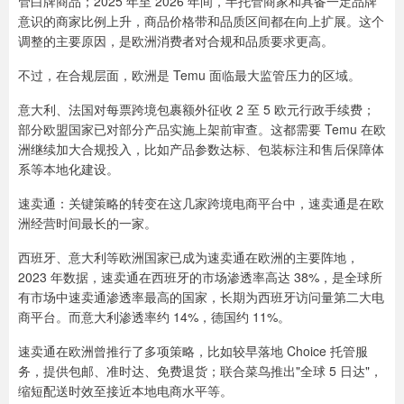
管白牌商品；2025 年至 2026 年间，半托管商家和具备一定品牌
意识的商家比例上升，商品价格带和品质区间都在向上扩展。这个
调整的主要原因，是欧洲消费者对合规和品质要求更高。
不过，在合规层面，欧洲是 Temu 面临最大监管压力的区域。
意大利、法国对每票跨境包裹额外征收 2 至 5 欧元行政手续费；
部分欧盟国家已对部分产品实施上架前审查。这都需要 Temu 在欧
洲继续加大合规投入，比如产品参数达标、包装标注和售后保障体
系等本地化建设。
速卖通：关键策略的转变在这几家跨境电商平台中，速卖通是在欧
洲经营时间最长的一家。
西班牙、意大利等欧洲国家已成为速卖通在欧洲的主要阵地，
2023 年数据，速卖通在西班牙的市场渗透率高达 38%，是全球所
有市场中速卖通渗透率最高的国家，长期为西班牙访问量第二大电
商平台。而意大利渗透率约 14%，德国约 11%。
速卖通在欧洲曾推行了多项策略，比如较早落地 Choice 托管服
务，提供包邮、准时达、免费退货；联合菜鸟推出"全球 5 日达"，
缩短配送时效至接近本地电商水平等。