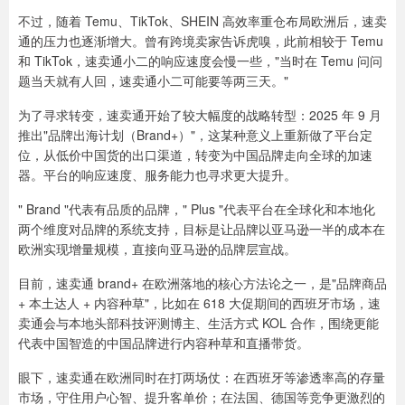
不过，随着 Temu、TikTok、SHEIN 高效率重仓布局欧洲后，速卖
通的压力也逐渐增大。曾有跨境卖家告诉虎嗅，此前相较于 Temu
和 TikTok，速卖通小二的响应速度会慢一些，"当时在 Temu 问问
题当天就有人回，速卖通小二可能要等两三天。"
为了寻求转变，速卖通开始了较大幅度的战略转型：2025 年 9 月
推出"品牌出海计划（Brand+）"，这某种意义上重新做了平台定
位，从低价中国货的出口渠道，转变为中国品牌走向全球的加速
器。平台的响应速度、服务能力也寻求更大提升。
" Brand "代表有品质的品牌，" Plus "代表平台在全球化和本地化
两个维度对品牌的系统支持，目标是让品牌以亚马逊一半的成本在
欧洲实现增量规模，直接向亚马逊的品牌层宣战。
目前，速卖通 brand+ 在欧洲落地的核心方法论之一，是"品牌商品
+ 本土达人 + 内容种草"，比如在 618 大促期间的西班牙市场，速
卖通会与本地头部科技评测博主、生活方式 KOL 合作，围绕更能
代表中国智造的中国品牌进行内容种草和直播带货。
眼下，速卖通在欧洲同时在打两场仗：在西班牙等渗透率高的存量
市场，守住用户心智、提升客单价；在法国、德国等竞争更激烈的