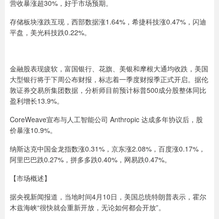
营收暴涨超30%，好于市场预期。
存储板块涨跌互现，西部数据涨1.64%，希捷科技涨0.47%，闪迪
平盘，美光科技跌0.22%。
金融股表现疲软，富国银行、花旗、美银和摩根大通均收跌，美国
大型银行将于下周公布财报，标志着一季度财报季正式开启。据伦
敦证券交易所集团数据，分析师目前预计标普500成分股整体同比
盈利增长13.9%。
CoreWeave宣布与人工智能公司 Anthropic 达成多年协议后，股
价暴涨10.9%。
纳斯达克中国金龙指数涨0.31%，京东涨2.08%，百度涨0.17%，
阿里巴巴跌0.27%，拼多多跌0.40%，网易跌0.47%。
【市场概述】
据央视新闻报道，当地时间4月10日，美国总统特朗普表示，霍尔
木兹海峡“很快就会重新开放，无论如何都会开放”。