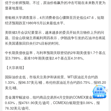
优于分析师预期。不过，原油价格飙升的冲击可能在未来数月更为
显著地显现。
密歇根大学调查显示，4月消费者信心骤降至历史低位47.6，短期
经济预期跌至1980年5月以来最低水平。
美联储3月会议纪要显示，越来越多的委员开始关注物价上升的问
题。旧金山联储主席戴利周四表示，伊朗战争引发的石油冲击将延
长美国通胀回归央行2%目标的时间。
中长期美债收益率，与利率预期关联密切的2年期美债涨1.7个基点
至3.799%，基准10年期美债涨2.4个基点至4.318%。
【大宗表现】
国际油价走低，市场关注美伊和谈前景。WTI原油近月合约跌
1.33%，报96.57美元/桶，布伦特原油近月合约跌0.75%，报95.20
美元/桶。
贵金属窄幅波动，纽约商品交易所4月交割的COMEX黄金期货跌
0.63%，报4761.90美元/盎司，COMEX白银期货涨0.06%，报
76.32美元/盎司。