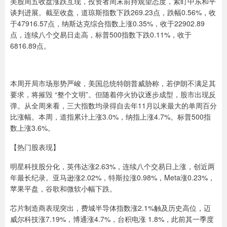
美股周五收盘涨跌互现，投资者周末前持观望态度，紧盯中东和平
谈判进展。截至收盘，道琼斯指数下跌269.23点，跌幅0.56%，收
于47916.57点，纳斯达克综合指数上涨0.35%，收于22902.89
点，连续八个交易日走高，标普500指数下跌0.11%，收于
6816.89点。
本周开局市场形势严峻，美国总统特朗普威胁称，若伊朗不满足其
要求，将摧毁 “整个文明”。但随着停火协议逐步成型，股市出现反
弹。从全周来看，三大指数均录得自去年11月以来最大的单周百分
比涨幅。本周，道指累计上涨3.0%，纳指上涨4.7%。标普500指
数上涨3.6%。
【热门股表现】
明星科技股分化，英伟达涨2.63%，连续八个交易日上涨，创近两
年最长纪录。亚马逊涨2.02%，特斯拉涨0.98%，Meta涨0.23%，
苹果平盘，谷歌和微软小幅下跌。
芯片制造商表现突出，费城半导体指数涨2.1%触及历史高位，迈
威尔科技涨7.19%，博通涨4.7%，台积电涨 1.8%，此前其一季度