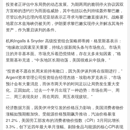
投资者正评估中东局势的动态发展。为期两周的脆弱停火协议因双
方宣称的违约行为而面临威胁，其中包括以色列持续轰炸黎巴嫩，
尽管以色列总理内塔尼亚胡表示正寻求与黎巴嫩直接谈判。战略要
地霍尔木兹海峡仍被关闭，伊朗要求黎巴嫩实现停火并解冻其海外
资产，作为重启谈判的条件。
机构Ingalls & Snyder 高级投资组合策略师蒂姆・格里斯基表示：
“地缘政治因素至关重要，持续占据新闻头条与市场焦点。市场关
注的并非基本面。市场充斥着恐慌情绪，存在太多未知因素，”格
里斯基补充道，“中东地区长期动荡，美国很难从中脱身。”
“投资者不愿在长周末前持有敞口，因为美伊谈判将在假期进行，”
Argent资本管理公司投资组合经理杰德・埃勒布罗克表示，“市场
预计会有大量消息，而休市两天半的时间足以让局势发生重大变
化。正因如此，过去一个半月出现了一种趋势：市场在周一、周
二、周三表现良好，而在周四、周五表现疲软。”
经济数据方面，因美伊冲突引发的价格压力影响，美国消费者物价
涨幅如预期般加快。受能源价格预期飙升推动，汽油价格暴涨
21.2%，美国劳工部发布的消费者物价指数（CPI）3月同比增长
3.3%，创下近四年最大单月涨幅。剔除食品与能源的核心CPI表现