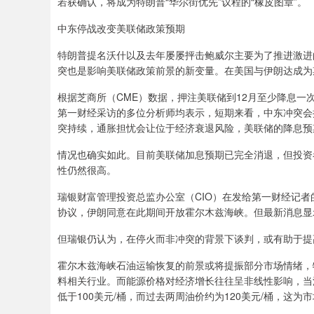
若获确认，将成为特朗普“华尔街优先”议程的“橡皮图章”。
中东停战改变美联储政策预期
特朗普提名沃什以及去年屡屡抨击鲍威尔主要为了推进激进
突也是影响美联储政策前景的新变量。在美国与伊朗达成为
根据芝商所（CME）数据，押注美联储到12月至少降息一
第一财经采访的多位分析师均表示，短期来看，中东冲突会
突持续，通胀担忧会让位于经济衰退风险，美联储的降息预
情况也确实如此。目前美联储加息预期已完全消退，但投资
性仍然很高。
瑞银财富管理投资总监办公室（CIO）在发给第一财经记
协议，伊朗同意在此期间开放霍尔木兹海峡。但最新消息显
但瑞银仍认为，在停火而非冲突的背景下谈判，或有助于提
霍尔木兹海峡石油运输恢复的前景或将提振部分市场情绪，
料相关行业。而能源价格对经济增长往往呈非线性影响，当油
低于100美元/桶，而过去两周油价约为120美元/桶，这