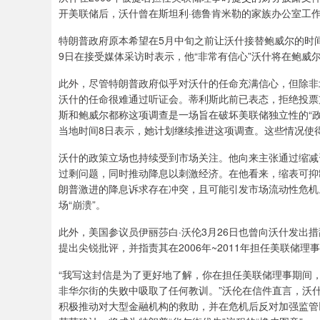
开美联储后，沃什曾在斯坦利·德鲁肯米勒的家族办公室工作了
特朗普政府原本希望在5月中旬之前让沃什接替鲍威尔的时
9日在接受媒体采访时表示，他“非常有信心”沃什将在鲍威
此外，尽管特朗普政府似乎对沃什的任命充满信心，但除非北卡罗
沃什的任命很难通过听证会。蒂利斯此前已表态，拒绝投票
斯和鲍威尔都称这项调查是一场旨在破坏美联储独立性的“政治运动
当地时间8日表示，她计划继续推进这项调查。这些情况使
沃什的政策立场也持续受到市场关注。他向来主张通过缩减
过剩问题，同时推动降息以刺激经济。在他看来，缩表可抑
朗普激进的降息诉求存在冲突，且可能引发市场流动性危机
场“崩溃”。
此外，美国参议员伊丽莎白·沃伦3月26日也曾向沃什发出措辞
提出尖锐批评，并指责其在2006年~2011年担任美联储理
“我写这封信是为了更好地了解，你在担任美联储理事期间，
非华尔街的失败中吸取了任何教训。”沃伦在信件直言，沃
积极推动对大型金融机构的救助，并在危机后反对加强监管