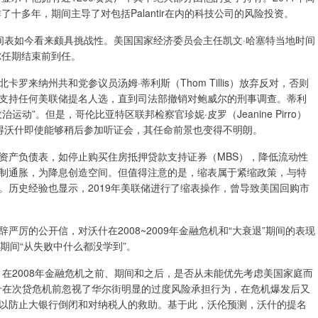
十多年，期间主导了对包括Palantir在内的科技公司的风险投资。
间表如今看来颇具挑战性。美国国家经济委员会主任凯文·哈塞特当地时间
尔任期结束前到任。
来纳州共和党参议员汤姆·蒂利斯（Thom Tillis）放弃反对，否则
支持任何美联储提名人选，直到司法部撤销对鲍威尔的刑事调查。蒂利
”。但是，哥伦比亚特区联邦检察官珍妮·皮罗（Jeanine Pirro）
得沃什即使能够稍后参加听证会，其任命前景也变得不明朗。
资产负债表，如停止购买住房抵押贷款支持证券（MBS），降低流动性
制通胀，为降息创造空间。但值得注意的是，缩表属于紧缩政策，与特
。历史经验也显示，2019年美联储进行了缩表操作，曾导致美国回购市
严厉的公开信，对沃什在2008~2009年金融危机和“大衰退”期间的表现
事期间“从失败中什么都没学到”。
在2008年金融危机之前、期间和之后，是否从未能优先考虑美国家庭而
什在次贷危机前忽视了华尔街明显的过度风险承担行为，在危机爆发后又
以防止大银行倒闭和对纳税人的救助。基于此，沃伦预测，沃什的提名