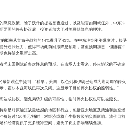
的降息政策。除了沃什的提名是否通过，以及能否如期就任外，中东冲
期两周的停火协议后，投资者加大了对美联储降息的押注。
次的概率从宣布停战前的14%骤升至43%。在中东冲突刚刚爆发时，接受
提升通胀压力，使得市场此前回撤降息预期，甚至预期加息，但随着冲
期也将随之重新走高。
者尚未回到战前多次降息的预期。在市场人士看来，停火协议的不确定
者的最新观点中提到，“稍早，美国、以色列和伊朗已达成为期两周的停火
示，霍尔木兹海峡已再次关闭。这显示了目前停火协议的脆弱性。”
高达成协议、避免局势升级的可能性，临时停火协议也可以被延长。
特别是对原油短缺最敏感的地区和行业，包括亚太地区及柴油和航空燃
价超过150美元/桶时，对经济或将产生指数级的负面影响。油价目前
为市场和经济提供了更多缓冲空间，避免了负面影响继续叠加。