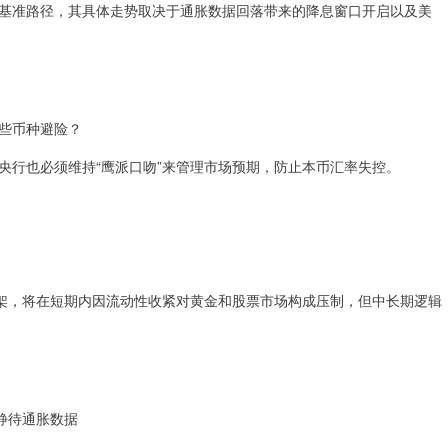
基准路径，其具体走势取决于通胀数据回落带来的降息窗口开启以及美
些币种避险？
央行也必须维持“鹰派口吻”来管理市场预期，防止本币汇率失控。
？
框架，将在短期内因流动性收紧对黄金和股票市场构成压制，但中长期逻辑
静待通胀数据