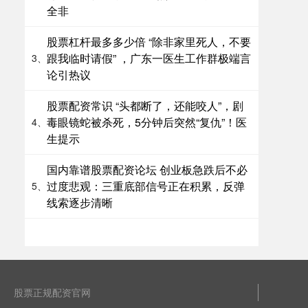
全非
股票杠杆最多多少倍 “除非家里死人，不要
跟我临时请假” ，广东一医生工作群极端言
3、
论引热议
股票配资常识 “头都断了，还能咬人”，剧
毒眼镜蛇被杀死，5分钟后突然“复仇”！医
4、
生提示
国内靠谱股票配资论坛 创业板急跌后不必
过度悲观：三重底部信号正在积累，反弹
5、
线索逐步清晰
股票正规配资官网