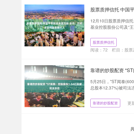
股票质押信托 中国
12月10日股票质押
基业控股股份公司及“王某
股票质押信托
阅读：
72
栏目：
股票
靠谱的炒股配资 *S
5月25日，*ST闻泰(
总股本12.37%)被司法冻
更新
靠谱的炒股配资
共