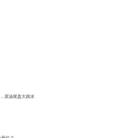
袭，原油尾盘大跳水
个座位？