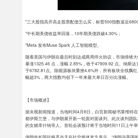
*三大股指高开高走股票配债怎么买，标普500指数逼近680
*中长期美债收益率回落，10年期美债跌破4.30%；
*Meta 发布Muse Spark 人工智能模型。
随着美国与伊朗在最后时刻达成两周停火协议，市场情绪大
暴涨1325.46 点，涨幅 2.85%，收于47909.92 点。纳
于6782.81点。除能源板块重挫4.6%外，所有板块全线飘
幅超3%，两大指数均创下一年来最大单日百分比涨幅。
【市场概述】
据央视新闻报道，当地时间4月8日，白宫新闻秘书莱维特
都伊斯兰堡，与伊朗展开新一轮面对面谈判。此次谈判团队
的女婿库什纳等人。首轮会谈预计将于当地时间11日上午
伊朗外长阿拉格齐当天在社交媒体发文表示，“伊朗与美国