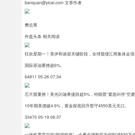
banquan@yicai.com 文章作者
樊志菁
外盘头条 相关阅读
狂欢星期一！美伊和谈迎关键阶段，全球股债汇商集体走强
国际原油重挫超6%。
64811 05-26 07:34
芯片股重挫！美光闪迪希捷跌超5%，特朗普“紧急叫停”空
10年期美债破4.6%，黄金探底回升暂守4550美元关口。
33470 05-19 06:37
一张机票背后的“能源税单”：今夏全球航司为何削减930万