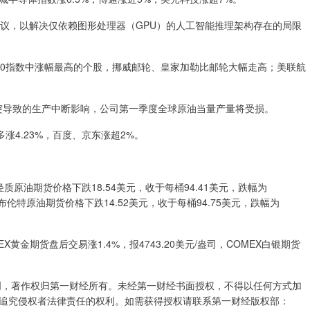
签署协议，以解决仅依赖图形处理器（GPU）的人工智能推理架构存在的局限
00指数中涨幅最高的个股，挪威邮轮、皇家加勒比邮轮大幅走高；美联航
突导致的生产中断影响，公司第一季度全球原油当量产量将受损。
多涨4.23%，百度、京东涨超2%。
原油期货价格下跌18.54美元，收于每桶94.41美元，跌幅为
敦布伦特原油期货价格下跌14.52美元，收于每桶94.75美元，跌幅为
金期货盘后交易涨1.4%，报4743.20美元/盎司，COMEX白银期货
创，著作权归第一财经所有。未经第一财经书面授权，不得以任何方式加
追究侵权者法律责任的权利。如需获得授权请联系第一财经版权部：