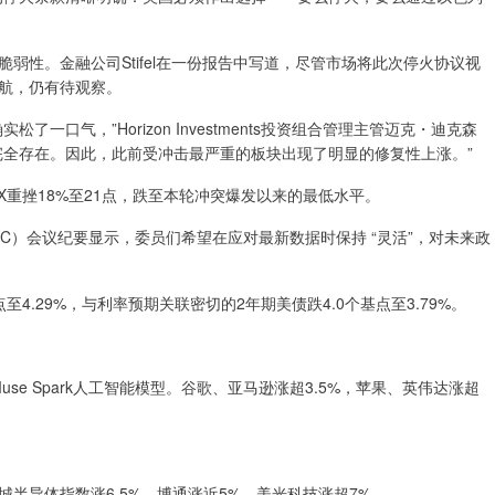
弱性。金融公司Stifel在一份报告中写道，尽管市场将此次停火协议视
航，仍有待观察。
口气，”Horizon Investments投资组合管理主管迈克・迪克森
完全存在。因此，此前受冲击最严重的板块出现了明显的修复性上涨。”
X重挫18%至21点，跌至本轮冲突爆发以来的最低水平。
MC）会议纪要显示，委员们希望在应对最新数据时保持 “灵活”，对未来政
4.29%，与利率预期关联密切的2年期美债跌4.0个基点至3.79%。
use Spark人工智能模型。谷歌、亚马逊涨超3.5%，苹果、英伟达涨超
半导体指数涨6.5%，博通涨近5%，美光科技涨超7%。