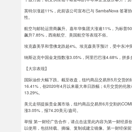
英特尔涨超11%，此前该公司宣布已与 SambaNova 
性。
航空与邮轮运营商飙升。嘉年华集团大涨逾11%，为标普5
飙升7.85%，西南航空、美国航空等表现不俗。
埃克森美孚和雪佛龙跌超4%。埃克森美孚预计，受中东冲
纳斯达克中国金龙指数涨3.05%，阿里巴巴涨4.68%，拼多
【大宗表现】
国际油价大幅下跌。截至收盘，纽约商品交易所5月交货的轻质
16.41%，创2020年4月以来最大单日跌幅；6月交货的伦
13.29%。
美元走弱提振贵金属市场，纽约商品交易所6月交割的COMEX黄
涨3.05%，报74.20美元/盎司。
举报 第一财经广告合作，请点击这里此内容为第一财经原
以使用，包括转载、摘编、复制或建立镜像。第一财经保留