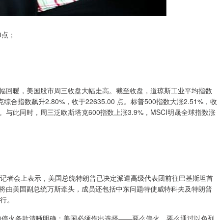
0点；
幅回暖，美国股市周三收盘大幅走高。截至收盘，道琼斯工业平均指数
斯达克综合指数飙升2.80%，收于22635.00 点。标普500指数大涨2.51%，收
红。与此同时，周三泛欧斯塔克600指数上涨3.9%，MSCI明晟全球指数涨
在记者会上表示，美国总统特朗普已决定派遣高级代表团前往巴基斯坦首
将由美国副总统万斯牵头，成员还包括中东问题特使威特科夫及特朗普
举行。
的停火条款清晰明确：美国必须作出选择——要么停火，要么通过以色列