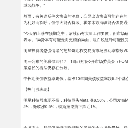
继续战争。”
然而，有关违反停火协议的消息，凸显出该协议可能存在的脆
为利好而欢呼，但停火能否持续、霍尔木兹海峡能否恢复通
“今天的上涨在预期之中，后续仍有大量工作要做，但市场确实松了一
表示。“局势本有可能走向更糟的局面，坦白说这种可能性
衡量投资者恐慌情绪的芝加哥期权交易所市场波动率指数VI
周三公布的美联储3月17—18日联邦公开市场委员会（FO
策路径的看法仍存在分歧。
中长期美债收益率走低，基准10年期美债收益率跌5.2个基点至
【热门股表现】
明星科技股表现不俗，科技巨头Meta 涨6.50%，公司发布M
2%，微软涨0.5%，特斯拉逆势下跌近1%。
个股方面，易受供应链中断影响的半导体企业股价攀升，费城