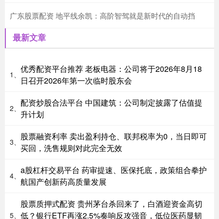
广东股票配资 地平线余凯：高阶智驾就是新时代的自动挡
最新文章
优秀配资平台推荐 老板电器：公司将于2026年8月18
1、
日召开2026年第一次临时股东会
配资炒股合法平台 中国建筑：公司制定披露了估值提
2、
升计划
股票融资利率 卖出盈利持仓、联邦税率为0，当日即可
3、
买回，洗售规则对此完全无效
a股杠杆交易平台 药审提速、医保托底，政策组合拳护
4、
航国产创新药高质量发展
股票质押式配资 贵州茅台杀回来了，白酒迎资金高切
低？银行ETF再涨2.5%奏响反攻强音，低位医药显韧
5、